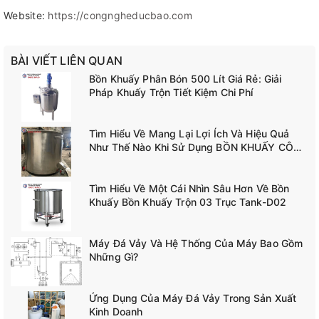
Website:
https://congngheducbao.com
BÀI VIẾT LIÊN QUAN
Bồn Khuấy Phân Bón 500 Lít Giá Rẻ: Giải
Pháp Khuấy Trộn Tiết Kiệm Chi Phí
Tìm Hiểu Về Mang Lại Lợi Ích Và Hiệu Quả
Như Thế Nào Khi Sử Dụng BỒN KHUẤY CÔNG
NGHIỆP TANK-A02
Tìm Hiểu Về Một Cái Nhìn Sâu Hơn Về Bồn
Khuấy Bồn Khuấy Trộn 03 Trục Tank-D02
Máy Đá Vảy Và Hệ Thống Của Máy Bao Gồm
Những Gì?
Ứng Dụng Của Máy Đá Vảy Trong Sản Xuất
Kinh Doanh