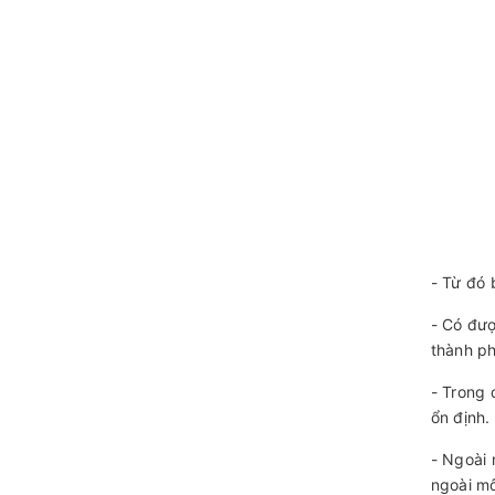
- Từ đó 
- Có đượ
thành p
- Trong 
ổn định.
- Ngoài 
ngoài mô