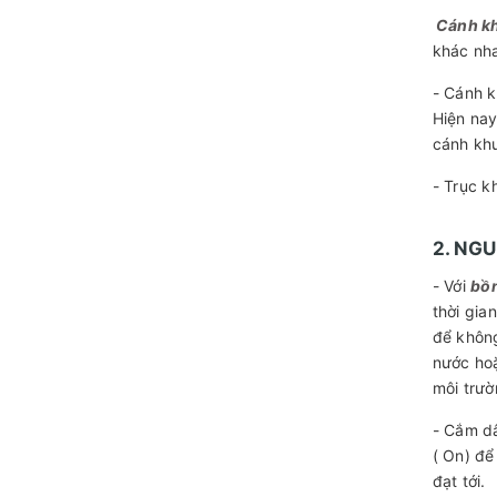
Cánh k
khác nh
- Cánh k
Hiện nay
cánh khu
- Trục k
2. NG
- Với
bồn
thời gia
để không
nước hoặ
môi trườ
- Cắm dâ
( On) để
đạt tới.