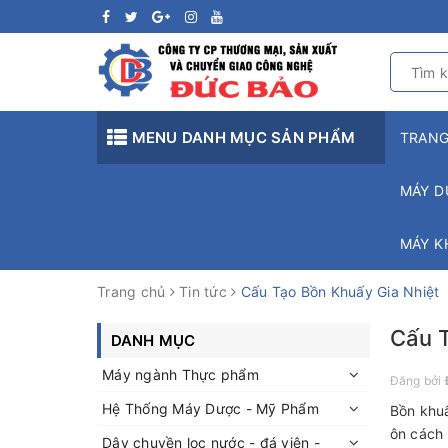
MENU DANH MỤC SẢN PHẨM
TRAN
MÁY D
MÁY K
Trang chủ
Tin tức
Cấu Tạo Bồn Khuấy Gia Nhiệt
Cấu T
DANH MỤC
Máy ngành Thực phẩm
Đăng bởi
Hệ Thống Máy Dược - Mỹ Phẩm
Bồn khuấ
ôn cách 
Dây chuyền lọc nước - đá viên -