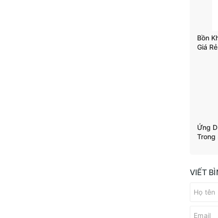
Bồn K
Giá Rẻ
Trộn T
Ứng D
Trong
VIẾT B