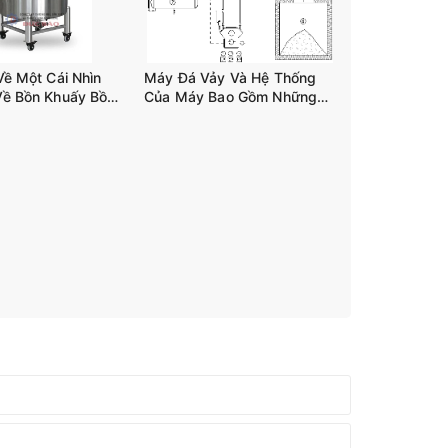
Về Một Cái Nhìn
Máy Đá Vảy Và Hệ Thống
Về Bồn Khuấy Bồn
Của Máy Bao Gồm Những
n 03 Trục Tank-
Gì?