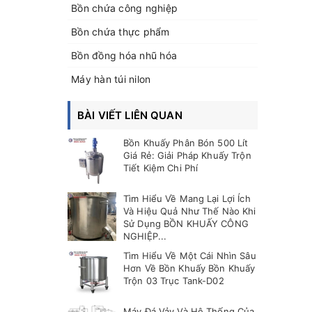
Bồn chứa công nghiệp
Bồn chứa thực phẩm
Bồn đồng hóa nhũ hóa
Máy hàn túi nilon
BÀI VIẾT LIÊN QUAN
Bồn Khuấy Phân Bón 500 Lít
Giá Rẻ: Giải Pháp Khuấy Trộn
Tiết Kiệm Chi Phí
Tìm Hiểu Về Mang Lại Lợi Ích
Và Hiệu Quả Như Thế Nào Khi
Sử Dụng BỒN KHUẤY CÔNG
NGHIỆP...
Tìm Hiểu Về Một Cái Nhìn Sâu
Hơn Về Bồn Khuấy Bồn Khuấy
Trộn 03 Trục Tank-D02
Máy Đá Vảy Và Hệ Thống Của