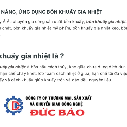
NH NĂNG, ỨNG DỤNG BỒN KHUẤY GIA NHIỆT
y Á Âu chuyên gia công sản xuất bồn khuấy,
bồn khuấy gia nhiệt
a chất, bồn khuấy gia nhiệt mỹ phẩm, bồn khuấy gia nhiệt keo, b
.
khuấy gia nhiệt là ?
uấy gia nhiệt
là bồn nấu cách thủy, khe giữa chứa dung dịch đun 
 hạn chế cháy khét, lớp foam cách nhiệt ở giữa, hạn chế tối đa việ
ấy và cánh khuấy giúp khuấy trộn và đảo đều nguyên liệu.