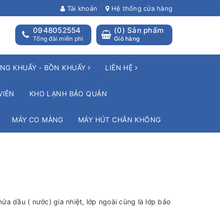
Tài khoản
Hệ thống cửa hàng
0948052554
(
0
) Sản phẩm
Tổng đài miễn phí
Giỏ hàng
NG KHUẤY - BỒN KHUẤY
LIÊN HỆ
VIÊN
KHO LẠNH BẢO QUẢN
MÁY CO MÀNG
MÁY HÚT CHÂN KHÔNG
hứa dầu ( nước) gia nhiệt, lớp ngoài cùng là lớp bảo