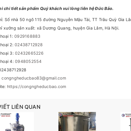
i chi tiết sản phẩm Quý khách vui lòng liên hệ Đức Bảo.
hỉ: Số nhà 50 ngõ 115 đường Nguyễn Mậu Tài, TT Trâu Quỳ Gia L
hỉ xưởng sản xuất: xã Dương Quang, huyện Gia Lâm, Hà Nội.
thoại 1:
0929168883
thoại 2:
02438712928
thoại 3:
02432665226
thoại 4:
0948052554
 02438712928
:
congngheducbao83@gmail.com
ite:
https://congngheducbao.com
VIẾT LIÊN QUAN