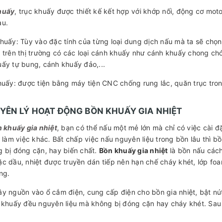
huấy
, trục khuấy được thiết kế kết hợp với khớp nối, động cơ mot
au.
huấy: Tùy vào đặc tính của từng loại dung dịch nấu mà ta sẽ chọ
 trên thị trường có các loại cánh khuấy như cánh khuấy chong ch
ấy tự bung, cánh khuấy đảo,...
huấy: được tiện bằng máy tiện CNC chống rung lắc, quăn trục tron
UYÊN LÝ HOẠT ĐỘNG BỒN KHUẤY GIA NHIỆT
 khuấy gia nhiệt
, bạn có thể nấu một mẻ lớn mà chỉ có việc cài đ
n làm việc khác. Bất chấp việc nấu nguyên liệu trong bồn lâu thì 
 bị đóng cặn, hay biến chất.
Bồn khuấy gia nhiệt
là bồn nấu cách
c dầu, nhiệt được truyền dán tiếp nên hạn chế cháy khét, lớp foam
ng.
y nguồn vào ổ cắm điện, cung cấp điện cho bồn gia nhiệt, bật nút
 khuấy đều nguyên liệu mà không bị đóng cặn hay cháy khét. Sau đ