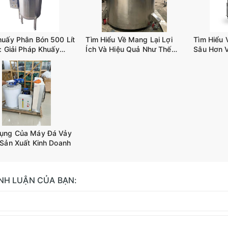
huấy Phân Bón 500 Lít
Tìm Hiểu Về Mang Lại Lợi
Tìm Hiểu 
: Giải Pháp Khuấy
Ích Và Hiệu Quả Như Thế
Sâu Hơn 
iết Kiệm Chi Phí
Nào Khi Sử Dụng BỒN
Khuấy Trộ
KHUẤY CÔNG NGHIỆP
D02
TANK-A02
ụng Của Máy Đá Vảy
 Sản Xuất Kinh Doanh
ÌNH LUẬN CỦA BẠN: