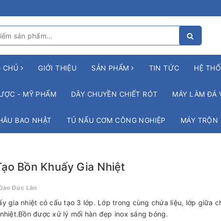
G CHỦ
GIỚI THIỆU
SẢN PHẨM
TIN TỨC
HỆ THỐ
ƯỢC - MỸ PHẨM
DÂY CHUYỀN CHIẾT RÓT
MÁY LÀM ĐÁ 
HÂU BAO NHẬT
TỦ NẤU CƠM CÔNG NGHIỆP
MÁY TRỘN
ạo Bồn Khuấy Gia Nhiệt
Đào Đức Lân
y gia nhiệt có cấu tạo 3 lớp. Lớp trong cùng chứa liệu, lớp giữa c
nhiệt.Bồn được xử lý mối hàn đẹp inox sáng bóng.