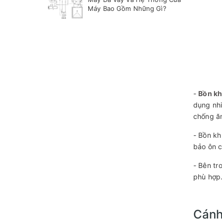
Máy Bao Gồm Những Gì?
-
Bồn kh
dụng nhi
chống ăn
- Bồn kh
bảo ôn c
- Bên t
phù hợp
Cánh