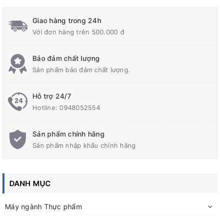
Giao hàng trong 24h
Với đơn hàng trên 500.000 đ
Bảo đảm chất lượng
Sản phẩm bảo đảm chất lượng.
Hỗ trợ 24/7
Hotline:
0948052554
Bồn lắp motor khuấy có inverter điều chỉnh tốc độ khuấy theo
Sản phẩm chính hãng
từng giai đoạn
Sản phẩm nhập khẩu chính hãng
Bồn thiết kế gia nhiệt bằng điện, với bộ điều khiển nhiệt độ, tùy
chỉnh nhiệt theo từng gia đoạn nuôi cấy
DANH MỤC
Bồn thiết kế hệ thống cấp liệu, trung hòa độ Ph và bộ lọc khí vô
trùng khi cần tăng áp trong quá trình khuấy
Máy ngành Thực phẩm
Bồn khuấy Đức Bảo
gia công theo nhu cầu của quý khách, từ