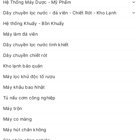
Hệ Thống Máy Dược - Mỹ Phẩm
bồn 50 lít đến 1000 lít
Dây chuyền lọc nước - đá viên - Chiết Rót - Kho Lạnh
Quý khách vui lòng liên hệ với Đức Bảo qua thông tin bên dưới
Hệ thống Khuấy - Bồn Khuấy
Rất hân hạnh được đồng hành cùng Quý Khách!
Máy làm đá viên
Dây chuyền lọc nước tinh khiết
Đức Bảo chuyên thiết kế, gia công các loại bồn chứa, bồn
Dây chuyền chiết rót
khuấy inox chuyên dụng trong các ngành: Keo, sơn, mỹ
Kho lạnh bảo quản
phẩm,....đến các bồn chứa vi sinh trong ngành dược và thực
phẩm
Máy lọc khử độc tố rượu
Đặt hàng, thiết kế, gia công theo yêu cầu thực tế; Quý khách
Máy khâu bao Nhật
vui lòng liên hệ với Đức Bảo qua thông tin:
Tủ nấu cơm công nghiệp
Địa chỉ: Số nhà 50 ngõ 115 đường Nguyễn Mậu Tài, TT Trâu Quỳ
Máy trộn
Gia Lâm, TP Hà Nội
Địa chỉ xưởng sản xuất: xã Dương Quang, huyện Gia Lâm, Hà
Máy co màng
Nội.
Máy hút chân không
Điện thoại 1: 0929168883
Điện thoại 2: 02438712928