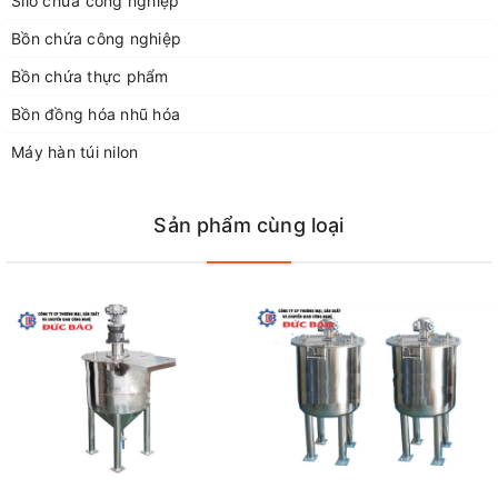
Silo chứa công nghiệp
Điện thoại 3: 0243266226
Bồn chứa công nghiệp
Điện thoại 4: 0948052554
Fax: 02438712928
Bồn chứa thực phẩm
Email: congngheducbao83@gmail.com
Bồn đồng hóa nhũ hóa
Website: https://congngheducbao.com
Máy hàn túi nilon
Sản phẩm cùng loại