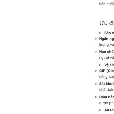
hóa chất
Ưu đ
Bảo v
Ngăn ng
lượng và
Hạn chế 
người vậ
Vệ si
CIP (Cle
công sứ
Sát khu
chất bẩn
Đảm bảo
dược ph
An to