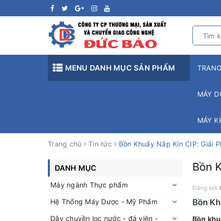
MENU DANH MỤC SẢN PHẨM
TRAN
MÁY D
MÁY K
Trang chủ
Tin tức
Bồn Khuấy Nắp Kín CIP: Giải 
Bồn K
DANH MỤC
Máy ngành Thực phẩm
Đăng bởi
Hệ Thống Máy Dược - Mỹ Phẩm
Bồn Kh
Dây chuyền lọc nước - đá viên -
Bồn khu