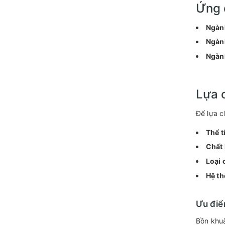
Ứng 
Ngàn
Ngàn
Ngành
Lựa 
Để lựa c
Thể t
Chất 
Loại 
Hệ th
Ưu điể
Bồn khuấ