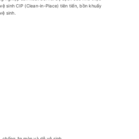
ệ sinh CIP (Clean-in-Place) tiên tiến, bồn khuấy
vệ sinh.
 chống ăn mòn và dễ vệ sinh.