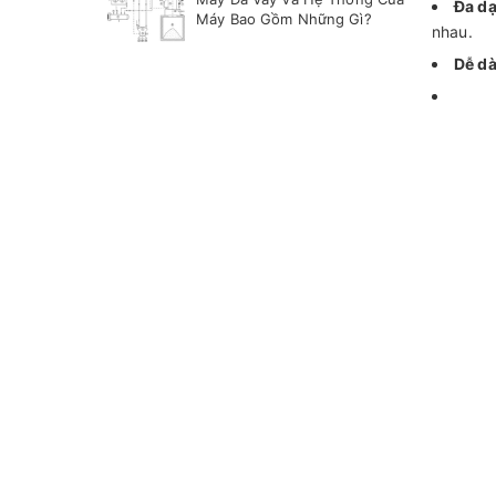
Đa d
Máy Bao Gồm Những Gì?
nhau.
Dễ dà