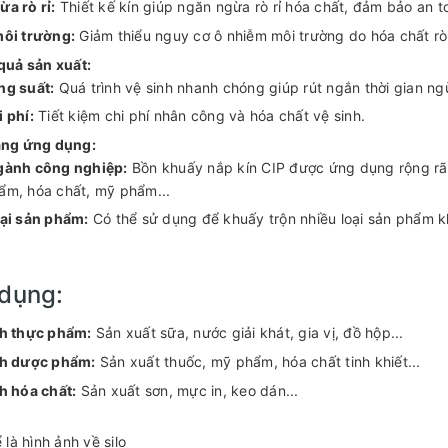
a rò rỉ:
Thiết kế kín giúp ngăn ngừa rò rỉ hóa chất, đảm bảo an 
môi trường:
Giảm thiểu nguy cơ ô nhiễm môi trường do hóa chất rò 
quả sản xuất:
ng suất:
Quá trình vệ sinh nhanh chóng giúp rút ngắn thời gian n
 phí:
Tiết kiệm chi phí nhân công và hóa chất vệ sinh.
ạng ứng dụng:
gành công nghiệp:
Bồn khuấy nắp kín CIP được ứng dụng rộng rã
ẩm, hóa chất, mỹ phẩm...
oại sản phẩm:
Có thể sử dụng để khuấy trộn nhiều loại sản phẩm k
dụng:
h thực phẩm:
Sản xuất sữa, nước giải khát, gia vị, đồ hộp...
h dược phẩm:
Sản xuất thuốc, mỹ phẩm, hóa chất tinh khiết...
 hóa chất:
Sản xuất sơn, mực in, keo dán...