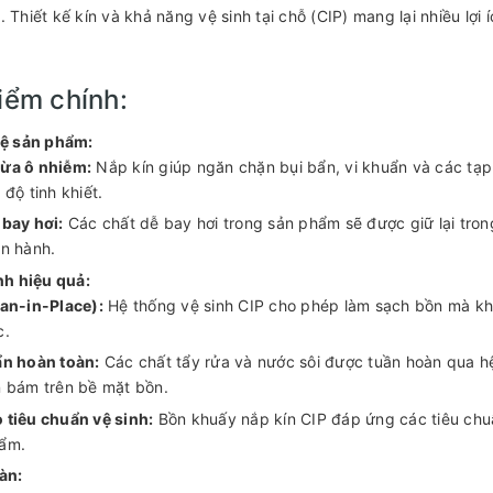
. Thiết kế kín và khả năng vệ sinh tại chỗ (CIP) mang lại nhiều lợi í
iểm chính:
ệ sản phẩm:
ừa ô nhiễm:
Nắp kín giúp ngăn chặn bụi bẩn, vi khuẩn và các t
 độ tinh khiết.
bay hơi:
Các chất dễ bay hơi trong sản phẩm sẽ được giữ lại tron
n hành.
nh hiệu quả:
an-in-Place):
Hệ thống vệ sinh CIP cho phép làm sạch bồn mà khôn
c.
ẩn hoàn toàn:
Các chất tẩy rửa và nước sôi được tuần hoàn qua hệ
 bám trên bề mặt bồn.
 tiêu chuẩn vệ sinh:
Bồn khuấy nắp kín CIP đáp ứng các tiêu chuẩ
ẩm.
àn: