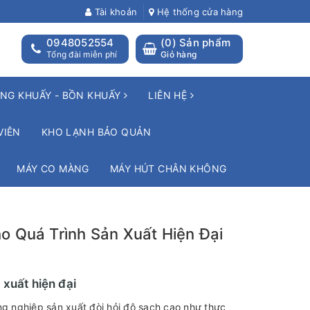
Tài khoản
Hệ thống cửa hàng
0948052554
(
0
) Sản phẩm
Tổng đài miễn phí
Giỏ hàng
NG KHUẤY - BỒN KHUẤY
LIÊN HỆ
VIÊN
KHO LẠNH BẢO QUẢN
MÁY CO MÀNG
MÁY HÚT CHÂN KHÔNG
o Quá Trình Sản Xuất Hiện Đại
 xuất hiện đại
ng nghiệp sản xuất đòi hỏi độ sạch cao như thực