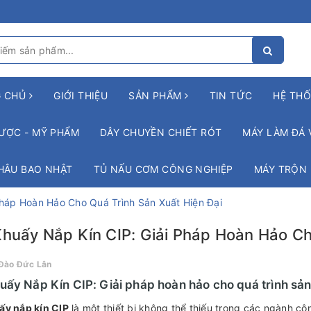
G CHỦ
GIỚI THIỆU
SẢN PHẨM
TIN TỨC
HỆ THỐ
ƯỢC - MỸ PHẨM
DÂY CHUYỀN CHIẾT RÓT
MÁY LÀM ĐÁ 
HÂU BAO NHẬT
TỦ NẤU CƠM CÔNG NGHIỆP
MÁY TRỘN
Pháp Hoàn Hảo Cho Quá Trình Sản Xuất Hiện Đại
huấy Nắp Kín CIP: Giải Pháp Hoàn Hảo Ch
Đào Đức Lân
uấy Nắp Kín CIP: Giải pháp hoàn hảo cho quá trình sản
ấy nắp kín CIP
là một thiết bị không thể thiếu trong các ngành cô