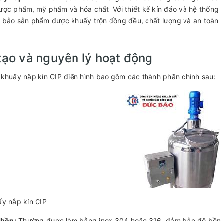
ợc phẩm, mỹ phẩm và hóa chất. Với thiết kế kín đáo và hệ thống v
bảo sản phẩm được khuấy trộn đồng đều, chất lượng và an toàn 
tạo và nguyên lý hoạt động
khuấy nắp kín CIP điển hình bao gồm các thành phần chính sau:
y nắp kín CIP
 bồn:
Thường được làm bằng inox 304 hoặc 316, đảm bảo độ bền,