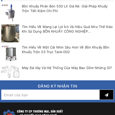
Bồn Khuấy Phân Bón 500 Lít Giá Rẻ: Giải Pháp Khuấy
Trộn Tiết Kiệm Chi Phí
Tìm Hiểu Về Mang Lại Lợi Ích Và Hiệu Quả Như Thế Nào
Khi Sử Dụng BỒN KHUẤY CÔNG NGHIỆP...
Tìm Hiểu Về Một Cái Nhìn Sâu Hơn Về Bồn Khuấy Bồn
Khuấy Trộn 03 Trục Tank-D02
Máy Đá Vảy Và Hệ Thống Của Máy Bao Gồm Những Gì?
ĐĂNG KÝ NHẬN TIN