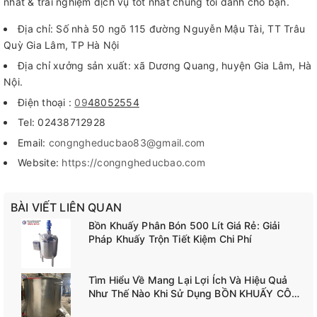
nhất & trải nghiệm dịch vụ tốt nhất chúng tôi dành cho bạn.
Địa chỉ: Số nhà 50 ngõ 115 đường Nguyễn Mậu Tài, TT Trâu
Quỳ Gia Lâm, TP Hà Nội
Địa chỉ xưởng sản xuất: xã Dương Quang, huyện Gia Lâm, Hà
Nội.
Điện thoại :
09
48052554
Tel: 02438712928
Email:
congngheducbao83@gmail.com
Website:
https://congngheducbao.com
BÀI VIẾT LIÊN QUAN
Bồn Khuấy Phân Bón 500 Lít Giá Rẻ: Giải
Pháp Khuấy Trộn Tiết Kiệm Chi Phí
Tìm Hiểu Về Mang Lại Lợi Ích Và Hiệu Quả
Như Thế Nào Khi Sử Dụng BỒN KHUẤY CÔNG
NGHIỆP TANK-A02