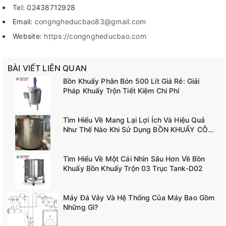
Tel: 02438712928
Email:
congngheducbao83@gmail.com
Website:
https://congngheducbao.com
BÀI VIẾT LIÊN QUAN
Bồn Khuấy Phân Bón 500 Lít Giá Rẻ: Giải
Pháp Khuấy Trộn Tiết Kiệm Chi Phí
Tìm Hiểu Về Mang Lại Lợi Ích Và Hiệu Quả
Như Thế Nào Khi Sử Dụng BỒN KHUẤY CÔNG
NGHIỆP TANK-A02
Tìm Hiểu Về Một Cái Nhìn Sâu Hơn Về Bồn
Khuấy Bồn Khuấy Trộn 03 Trục Tank-D02
Máy Đá Vảy Và Hệ Thống Của Máy Bao Gồm
Những Gì?