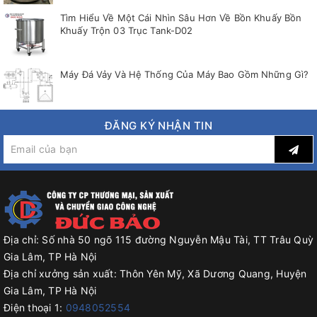
Tìm Hiểu Về Một Cái Nhìn Sâu Hơn Về Bồn Khuấy Bồn
Khuấy Trộn 03 Trục Tank-D02
Máy Đá Vảy Và Hệ Thống Của Máy Bao Gồm Những Gì?
ĐĂNG KÝ NHẬN TIN
Địa chỉ:
Số nhà 50 ngõ 115 đường Nguyễn Mậu Tài, TT Trâu Quỳ
Gia Lâm, TP Hà Nội
Địa chỉ xưởng sản xuất:
Thôn Yên Mỹ, Xã Dương Quang, Huyện
Gia Lâm, TP Hà Nội
Điện thoại 1:
0948052554