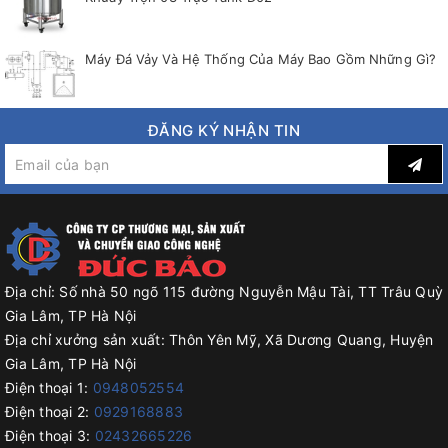
Máy Đá Vảy Và Hệ Thống Của Máy Bao Gồm Những Gì?
ĐĂNG KÝ NHẬN TIN
Địa chỉ:
Số nhà 50 ngõ 115 đường Nguyễn Mậu Tài, TT Trâu Quỳ
Gia Lâm, TP Hà Nội
Địa chỉ xưởng sản xuất:
Thôn Yên Mỹ, Xã Dương Quang, Huyện
Gia Lâm, TP Hà Nội
Điện thoại 1:
0948052554
Điện thoại 2:
0929168883
Điện thoại 3:
02432665226