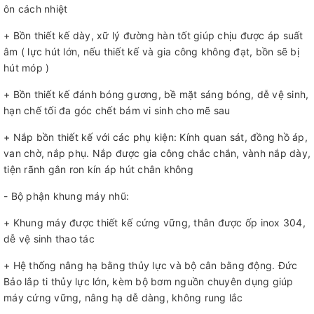
ôn cách nhiệt
+ Bồn thiết kế dày, xữ lý đường hàn tốt giúp chịu được áp suất
âm ( lực hút lớn, nếu thiết kế và gia công không đạt, bồn sẽ bị
hút móp )
+ Bồn thiết kế đánh bóng gương, bề mặt sáng bóng, dễ vệ sinh,
hạn chế tối đa góc chết bám vi sinh cho mẽ sau
+ Nắp bồn thiết kế với các phụ kiện: Kính quan sát, đồng hồ áp,
van chờ, nắp phụ. Nắp được gia công chắc chắn, vành nắp dày,
tiện rãnh gắn ron kín áp hút chân không
- Bộ phận khung máy nhũ:
+ Khung máy được thiết kế cứng vững, thân được ốp inox 304,
dễ vệ sinh thao tác
+ Hệ thống nâng hạ bằng thủy lực và bộ cân bằng động. Đức
Bảo lắp ti thủy lực lớn, kèm bộ bơm nguồn chuyên dụng giúp
máy cứng vững, nâng hạ dễ dàng, không rung lắc