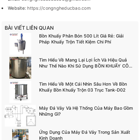
Website:
https://congngheducbao.com
BÀI VIẾT LIÊN QUAN
Bồn Khuấy Phân Bón 500 Lít Giá Rẻ: Giải
Pháp Khuấy Trộn Tiết Kiệm Chi Phí
Tìm Hiểu Về Mang Lại Lợi Ích Và Hiệu Quả
Như Thế Nào Khi Sử Dụng BỒN KHUẤY CÔNG
NGHIỆP TANK-A02
Tìm Hiểu Về Một Cái Nhìn Sâu Hơn Về Bồn
Khuấy Bồn Khuấy Trộn 03 Trục Tank-D02
Máy Đá Vảy Và Hệ Thống Của Máy Bao Gồm
Những Gì?
Ứng Dụng Của Máy Đá Vảy Trong Sản Xuất
Kinh Doanh