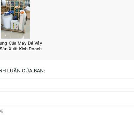
KHUẤY CÔNG NGHIỆP
D02
TANK-A02
ụng Của Máy Đá Vảy
 Sản Xuất Kinh Doanh
ÌNH LUẬN CỦA BẠN: