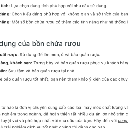
tích:
Lựa chọn dung tích phù hợp với nhu cầu sử dụng.
dáng:
Chọn kiểu dáng phù hợp với không gian và sở thích của bạn
năng:
Một số bồn chứa rượu có thêm các tính năng như hệ thống l
dụng của bồn chứa rượu
uất rượu:
Sử dụng để lên men, ủ và bảo quản rượu.
àng, khách sạn:
Trưng bày và bảo quản rượu phục vụ khách hàn
hân:
Sưu tầm và bảo quản rượu tại nhà.
 bảo quản rượu tốt nhất, bạn nên tham khảo ý kiến của các chuy
o
tự hào là đơn vị chuyên cung cấp các loại máy móc chất lượng và h
 nghiệm trong ngành, đã hoàn thiện rất nhiều dự án lớn nhỏ trên 
 tuyệt vời và phù hợp nhất với nhu cầu của bạn. Hãy đến với
cong
 & trải nghiệm dịch vụ tốt nhất chúng tôi dành cho bạn.