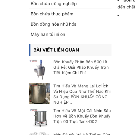
Bồn chứa công nghiệp
đến chất
Bồn chứa thực phẩm
Bồn đồng hóa nhũ hóa
Máy hàn túi nilon
BÀI VIẾT LIÊN QUAN
Bồn Khuấy Phân Bón 500 Lít
Giá Rẻ: Giải Pháp Khuấy Trộn
Tiết Kiệm Chi Phí
Tìm Hiểu Về Mang Lại Lợi Ích
Và Hiệu Quả Như Thế Nào Khi
Sử Dụng BỒN KHUẤY CÔNG
NGHIỆP...
Tìm Hiểu Về Một Cái Nhìn Sâu
Hơn Về Bồn Khuấy Bồn Khuấy
Trộn 03 Trục Tank-D02
Máy Đá Vảy Và Hệ Thống Của