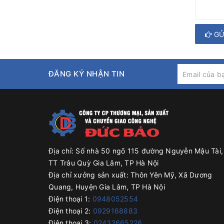
GỬ
ĐĂNG KÝ NHẬN TIN
Địa chỉ:
Số nhà 50 ngõ 115 đường Nguyễn Mậu Tài,
TT Trâu Quỳ Gia Lâm, TP Hà Nội
Địa chỉ xưởng sản xuất:
Thôn Yên Mỹ, Xã Dương
Quang, Huyện Gia Lâm, TP Hà Nội
Điện thoại 1:
0948052554
Điện thoại 2:
0929168883
Điện thoại 3:
02432665226