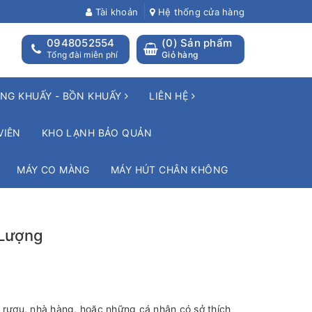
Tài khoản
Hệ thống cửa hàng
0948052554
(
0
) Sản phẩm
Tổng đài miễn phí
Giỏ hàng
NG KHUẤY - BỒN KHUẤY
LIÊN HỆ
VIÊN
KHO LẠNH BẢO QUẢN
MÁY CO MÀNG
MÁY HÚT CHÂN KHÔNG
 Lượng
t rượu, nhà hàng, hoặc những cá nhân có sở thích