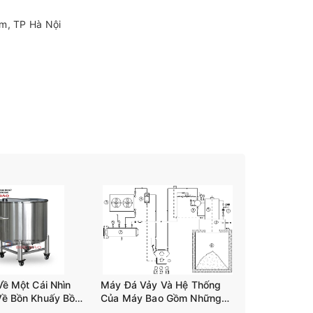
âm, TP Hà Nội
Về Một Cái Nhìn
Máy Đá Vảy Và Hệ Thống
Về Bồn Khuấy Bồn
Của Máy Bao Gồm Những
n 03 Trục Tank-
Gì?