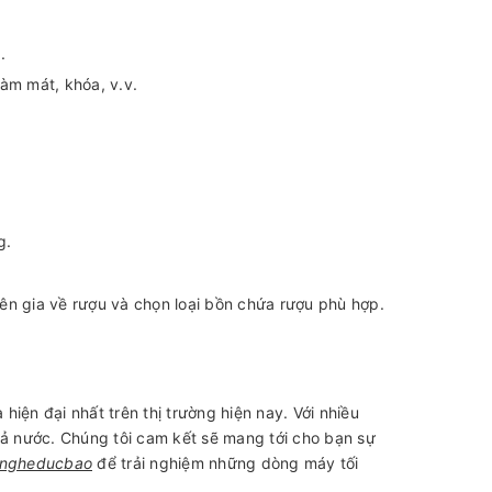
.
àm mát, khóa, v.v.
g.
ên gia về rượu và chọn loại bồn chứa rượu phù hợp.
iện đại nhất trên thị trường hiện nay. Với nhiều
cả nước. Chúng tôi cam kết sẽ mang tới cho bạn sự
ngheducbao
để trải nghiệm những dòng máy tối