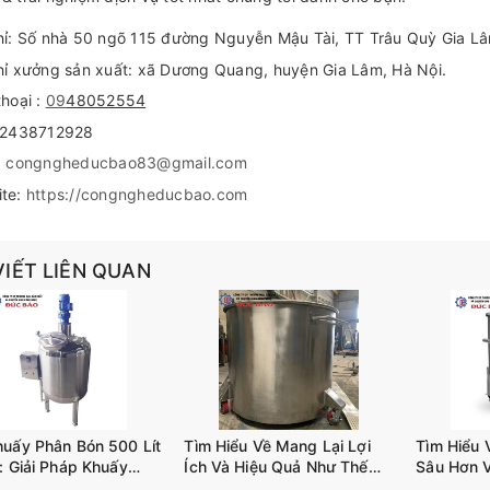
hỉ: Số nhà 50 ngõ 115 đường Nguyễn Mậu Tài, TT Trâu Quỳ Gia L
hỉ xưởng sản xuất: xã Dương Quang, huyện Gia Lâm, Hà Nội.
thoại :
09
48052554
 02438712928
:
congngheducbao83@gmail.com
ite:
https://congngheducbao.com
VIẾT LIÊN QUAN
huấy Phân Bón 500 Lít
Tìm Hiểu Về Mang Lại Lợi
Tìm Hiểu 
: Giải Pháp Khuấy
Ích Và Hiệu Quả Như Thế
Sâu Hơn 
iết Kiệm Chi Phí
Nào Khi Sử Dụng BỒN
Khuấy Trộ