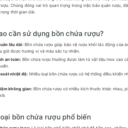
rượu. Chúng đóng vai trò quan trọng trong việc bảo quản rượu, đ
rong thời gian dài.
sao cần sử dụng bồn chứa rượu?
uản lâu dài:
Bồn chứa rượu giúp bảo vệ rượu khỏi tác động của án
u giữ được hương vị và màu sắc tự nhiên.
nh an toàn:
Bồn chứa rượu thường được làm từ vật liệu inox cao c
huẩn.
soát nhiệt độ:
Nhiều loại bồn chứa rượu có hệ thống điều khiển nhi
kiệm không gian:
Bồn chứa rượu có nhiều kích thước khác nhau, p
ời.
loại bồn chứa rượu phổ biến
hứa rượu inox:
Là loại bồn phổ biến nhất nhờ độ bền cao, chống