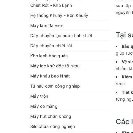
Chiết Rót - Kho Lạnh
sưu tập 
nguyên t
Hệ thống Khuấy - Bồn Khuấy
Máy làm đá viên
Tại 
Dây chuyền lọc nước tinh khiết
Dây chuyền chiết rót
Bảo q
giúp rượ
Kho lạnh bảo quản
Vệ si
Máy lọc khử độc tố rượu
nhiễm k
Máy khâu bao Nhật
Kiểm 
rượu.
Tủ nấu cơm công nghiệp
Tiết 
Máy trộn
từng ngư
Máy co màng
Máy hút chân không
Các 
Silo chứa công nghiệp
Bồn c