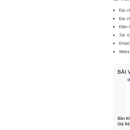
Địa c
Địa c
Điện 
Tel:
Email
Webs
BÀI 
Bồn K
Giá Rẻ
Trộn T