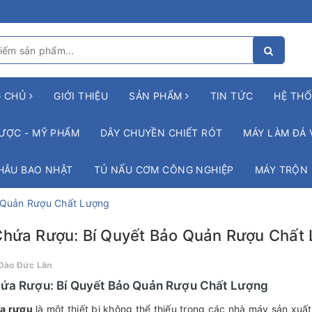
G CHỦ
GIỚI THIỆU
SẢN PHẨM
TIN TỨC
HỆ THỐ
ƯỢC - MỸ PHẨM
DÂY CHUYỀN CHIẾT RÓT
MÁY LÀM ĐÁ 
HÂU BAO NHẬT
TỦ NẤU CƠM CÔNG NGHIỆP
MÁY TRỘN
 Quản Rượu Chất Lượng
Chứa Rượu: Bí Quyết Bảo Quản Rượu Chất
Đào Đức Lân
ứa Rượu: Bí Quyết Bảo Quản Rượu Chất Lượng
a rượu
là một thiết bị không thể thiếu trong các nhà máy sản xuấ