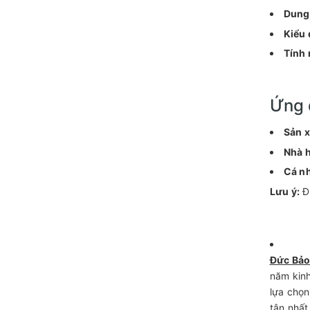
Dung 
Kiểu 
Tính 
Ứng 
Sản x
Nhà h
Cá n
Lưu ý:
Để
Đức Bả
năm kinh
lựa chọn
tân nhất