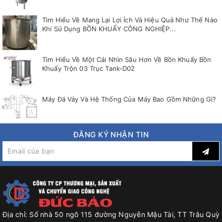
Tìm Hiểu Về Mang Lại Lợi Ích Và Hiệu Quả Như Thế Nào
Khi Sử Dụng BỒN KHUẤY CÔNG NGHIỆP...
Tìm Hiểu Về Một Cái Nhìn Sâu Hơn Về Bồn Khuấy Bồn
Khuấy Trộn 03 Trục Tank-D02
Máy Đá Vảy Và Hệ Thống Của Máy Bao Gồm Những Gì?
ĐĂNG KÝ NHẬN TIN
Địa chỉ:
Số nhà 50 ngõ 115 đường Nguyễn Mậu Tài, TT Trâu Quỳ