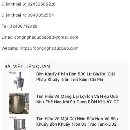
Điện thoại 3: 02432665226
Điện thoại 4: 0948052554
Tel: 02438712928
Email: congngheducbao83@gmail.com
Website:
https://congngheducbao.com
BÀI VIẾT LIÊN QUAN
Bồn Khuấy Phân Bón 500 Lít Giá Rẻ: Giải
Pháp Khuấy Trộn Tiết Kiệm Chi Phí
Tìm Hiểu Về Mang Lại Lợi Ích Và Hiệu Quả
Như Thế Nào Khi Sử Dụng BỒN KHUẤY CÔNG
NGHIỆP TANK-A02
Tìm Hiểu Về Một Cái Nhìn Sâu Hơn Về Bồn
Khuấy Bồn Khuấy Trộn 03 Trục Tank-D02