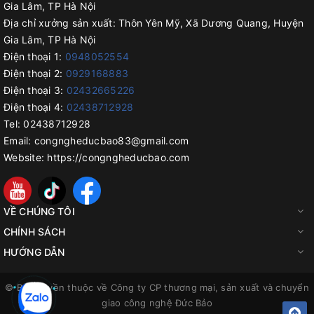
Gia Lâm, TP Hà Nội
Địa chỉ xưởng sản xuất:
Thôn Yên Mỹ, Xã Dương Quang, Huyện
Gia Lâm, TP Hà Nội
Điện thoại 1:
0948052554
Điện thoại 2:
0929168883
Điện thoại 3:
02432665226
Điện thoại 4:
02438712928
Tel:
02438712928
Email:
congngheducbao83@gmail.com
Website:
https://congngheducbao.com
VỀ CHÚNG TÔI
CHÍNH SÁCH
HƯỚNG DẪN
© Bản quyền thuộc về
Công ty CP thương mại, sản xuất và chuyển
giao công nghệ Đức Bảo