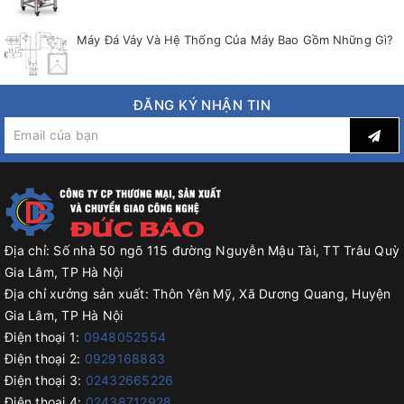
Máy Đá Vảy Và Hệ Thống Của Máy Bao Gồm Những Gì?
ĐĂNG KÝ NHẬN TIN
Địa chỉ:
Số nhà 50 ngõ 115 đường Nguyễn Mậu Tài, TT Trâu Quỳ
Gia Lâm, TP Hà Nội
Địa chỉ xưởng sản xuất:
Thôn Yên Mỹ, Xã Dương Quang, Huyện
Gia Lâm, TP Hà Nội
Điện thoại 1:
0948052554
Điện thoại 2:
0929168883
Điện thoại 3:
02432665226
Điện thoại 4:
02438712928