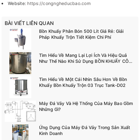
Website:
https://congngheducbao.com
BÀI VIẾT LIÊN QUAN
Bồn Khuấy Phân Bón 500 Lít Giá Rẻ: Giải
Pháp Khuấy Trộn Tiết Kiệm Chi Phí
Tìm Hiểu Về Mang Lại Lợi Ích Và Hiệu Quả
Như Thế Nào Khi Sử Dụng BỒN KHUẤY CÔNG
NGHIỆP TANK-A02
Tìm Hiểu Về Một Cái Nhìn Sâu Hơn Về Bồn
Khuấy Bồn Khuấy Trộn 03 Trục Tank-D02
Máy Đá Vảy Và Hệ Thống Của Máy Bao Gồm
Những Gì?
Ứng Dụng Của Máy Đá Vảy Trong Sản Xuất
Kinh Doanh