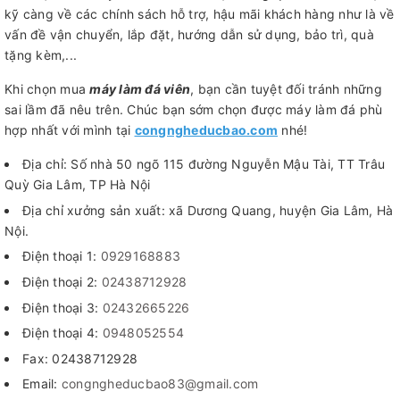
kỹ càng về các chính sách hỗ trợ, hậu mãi khách hàng như là về
vấn đề vận chuyển, lắp đặt, hướng dẫn sử dụng, bảo trì, quà
tặng kèm,...
Khi chọn mua
máy làm đá viên
, bạn cần tuyệt đối tránh những
sai lầm đã nêu trên. Chúc bạn sớm chọn được máy làm đá phù
hợp nhất với mình tại
congngheducbao.com
nhé!
Địa chỉ: Số nhà 50 ngõ 115 đường Nguyễn Mậu Tài, TT Trâu
Quỳ Gia Lâm, TP Hà Nội
Địa chỉ xưởng sản xuất: xã Dương Quang, huyện Gia Lâm, Hà
Nội.
Điện thoại 1:
0929168883
Điện thoại 2:
02438712928
Điện thoại 3:
02432665226
Điện thoại 4:
0948052554
Fax: 02438712928
Email:
congngheducbao83@gmail.com